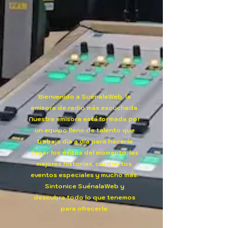
Bienvenido a SuénalaWeb, la
emisora de radio más escuchada.
Nuestra emisora está formada por
un equipo lleno de talento que
trabaja día a día para hacerle
llegar los éxitos del momento, las
mejores historias, conciertos,
eventos especiales y mucho más.
Sintonice SuénalaWeb y
descubra todo lo que tenemos
para ofrecerle.